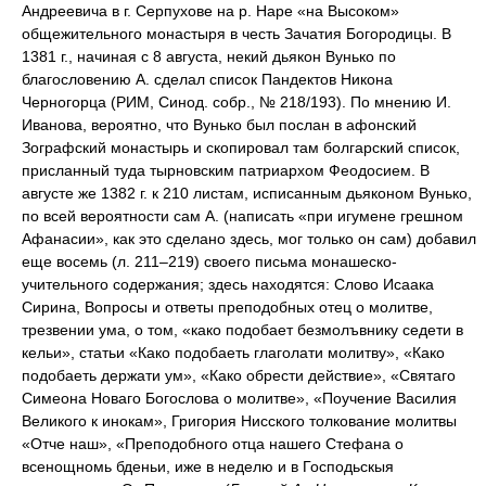
Андреевича в г. Серпухове на р. Наре «на Высоком»
общежительного монастыря в честь Зачатия Богородицы. В
1381 г., начиная с 8 августа, некий дьякон Вунько по
благословению А. сделал список Пандектов Никона
Черногорца (РИМ, Синод. собр., № 218/193). По мнению И.
Иванова, вероятно, что Вунько был послан в афонский
Зографский монастырь и скопировал там болгарский список,
присланный туда тырновским патриархом Феодосием. В
августе же 1382 г. к 210 листам, исписанным дьяконом Вунько,
по всей вероятности сам А. (написать «при игумене грешном
Афанасии», как это сделано здесь, мог только он сам) добавил
еще восемь (л. 211–219) своего письма монашеско-
учительного содержания; здесь находятся: Слово Исаака
Сирина, Вопросы и ответы преподобных отец о молитве,
трезвении ума, о том, «како подобает безмолъвнику седети в
кельи», статьи «Како подобаеть глаголати молитву», «Како
подобаеть держати ум», «Како обрести действие», «Святаго
Симеона Новаго Богослова о молитве», «Поучение Василия
Великого к инокам», Григория Нисского толкование молитвы
«Отче наш», «Преподобного отца нашего Стефана о
всенощномь бденьи, иже в неделю и в Господьскыя