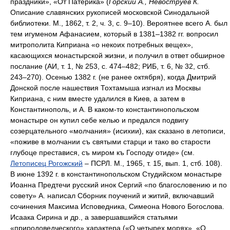
праздники», «От Патерика» (
Горский А., Невоструев К.
Описание славянских рукописей московской Синодальной
библиотеки. М., 1862, т. 2, ч. 3, с. 9–10). Вероятнее всего А. был
тем игуменом Афанасием, который в 1381–1382 гг. вопросил
митрополита Киприана «о некоих потребных вещех»,
касающихся монастырской жизни, и получил в ответ обширное
послание (АИ, т. 1, № 253, с. 474–482; РИБ, т. 6, № 32, стб.
243–270). Осенью 1382 г. (не ранее октября), когда Дмитрий
Донской после нашествия Тохтамыша изгнал из Москвы
Киприана, с ним вместе удалился в Киев, а затем в
Константинополь, и А. В каком-то константинопольском
монастыре он купил себе келью и предался подвигу
созерцательного «молчания» (исихии), как сказано в летописи,
«поживе в молчании съ святыми старци и тако во старости
глубоце преставися, съ миром къ Господу отиде» (см.
Летописец Рогожский
– ПСРЛ. М., 1965, т. 15, вып. 1, стб. 108).
В июне 1392 г. в константинопольском Студийском монастыре
Иоанна Предтечи русский инок Сергий «по благословению и по
совету» А. написал Сборник поучений и житий, включавший
сочинения Максима Исповедника, Симеона Нового Богослова.
Исаака Сирина и др., а завершавшийся статьями
«природоведческого» характера («О четырех морях», «О