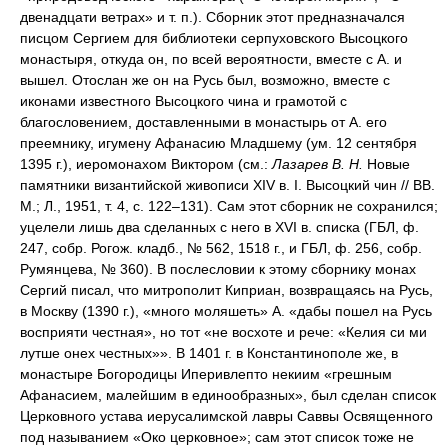
двенадцати ветрах» и т. п.). Сборник этот предназначался
писцом Сергием для библиотеки серпуховского Высоцкого
монастыря, откуда он, по всей вероятности, вместе с А. и
вышел. Отослан же он на Русь был, возможно, вместе с
иконами известного Высоцкого чина и грамотой с
благословением, доставленными в монастырь от А. его
преемнику, игумену Афанасию Младшему (ум. 12 сентября
1395 г.), иеромонахом Виктором (см.:
Лазарев В. Н.
Новые
памятники византийской живописи XIV в. I. Высоцкий чин // ВВ.
М.; Л., 1951, т. 4, с. 122–131). Сам этот сборник не сохранился;
уцелели лишь два сделанных с него в XVI в. списка (ГБЛ, ф.
247, собр. Рогож. кладб., № 562, 1518 г., и ГБЛ, ф. 256, собр.
Румянцева, № 360). В послесловии к этому сборнику монах
Сергий писал, что митрополит Киприан, возвращаясь на Русь,
в Москву (1390 г.), «много моляшеть» А. «дабы пошел на Русь
восприяти честная», но тот «не восхоте и рече: «Келия си ми
лутше онех честных»». В 1401 г. в Константинополе же, в
монастыре Богородицы Иперивлепто некиим «грешным
Афанасием, малейшим в единообразных», был сделан список
Церковного устава иерусалимской лавры Саввы Освященного
под называнием «Око церковное»; сам этот список тоже не