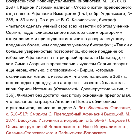
Воскресенской Новоиерусалимской библиотеки. М., 1876). В
1697 г. Карион Истомин написал «Слово о житии преподобного
отца нашего Афанасия Высоцкого» (ГБЛ, собр. Ундольского, №
288, л. 83 и сл.). По оценке В. О. Ключевского, биограф
«пытался сделать ученый свод всех известий об этом ученике
Сергия, подал слишком много простора своим ораторским
отступлениям и при скудости источников доверял смутному
преданию более, чем следовало ученому биографу»; «Так он с
большей уверенностью повторяет ошибочное предание об
избрании Афанасия на патриарший престол в Царьграде, о
чем Симон Азарьин в предисловии к чудесам Сергия говорит
еще нерешительно, с оговорками»; «Вирши, которыми
оканчивается житие, с известием, что оно написано в 1697 г.,
подтверждают догадку, что автор его – известный слагатель
вирш Карион Истомин» (
Ключевский.
Древнерусские жития, с.
356). Филарет без достаточных к тому оснований предполагал,
что послание патриарха Антония в Псков с обличением
стригольников, написано на деле А.
Лит.:
Востоков.
Описание,
с. 516–517;
Смирнов С.
Преподобный Афанасий Высоцкий. М.,
1874;
Барсуков.
Источники агиографии, стб. 66–67.
Строев П.
Описание рукописей Волоколамского, Ново-Иерусалимского,
Саввина-Сторожевского и Пафнутьева-Боровского