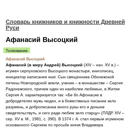
Словарь книжников и книжности Древней
Руси
Афанасий Высоцкий
Толкование
Афанасий Высоцкий
Афанасий (в миру Андрей) Высоцкий
(XIV – нач. XV в.) –
игумен серпуховского Высоцкого монастыря, книгописец,
инициатор написания книг. Сын священника Обонежской
пятины Новгородской земли, ученик – в монашестве – Сергия
Радонежского, причем один из наиболее любимых, в Житии
Сергия А. характеризуется так: «Бе бо Афонасие в
добродетелях мужь чюден, и в божественых писании зело
разумень, и доброписаниа много рукы его и доныне
свидетельствуть, и сего ради любим зело старцу» (ПЛДР. XIV –
сер. XV в. М., 1981, с. 390). В 1374 г. А. стал первым игуменом
основанного Сергием по просьбе князя Владимира