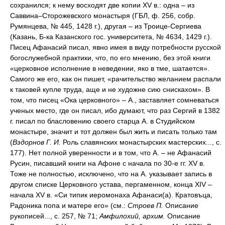
сохранился; к нему восходят две копии XV в.: одна – из
Саввина–Сторожевского монастыря (ГБЛ, ф. 256, собр.
Румянцева, № 445, 1428 г.), другая – из Троице-Сергиева
(Казань, Б-ка Казанского гос. университета, № 4634, 1429 г.).
Писец Афанасий писал, явно имея в виду потребности русской
богослужебной практики, что, по его мнению, без этой книги
«церковное исполнение в неведении, яко в тме, шатается».
Самого же его, как он пишет, «рачительство желанием распали
к таковей купле труда, аще и не художне сию снискахом». В
том, что писец «Ока церковного» – А., заставляет сомневаться
ученых место, где он писал, ибо думают, что раз Сергий в 1382
г. писал по бласловению своего старца А. в Студийском
монастыре, значит и тот должен был жить и писать только там
(
Вздорнов Г. И.
Роль славянских монастырских мастерских..., с.
177). Нет полной уверенности и в том, что А. – не Афанасий
Русин, писавший книги на Афоне с начала по 30-е гг. XV в.
Тоже не полностью, исключено, что на А. указывает запись в
другом списке Церковного устава, пергаменном, конца XIV –
начала XV в. «Си типик иеромонаха Афанаси(а). Кратовъца,
Радоника попа и матере его» (см.:
Строев П.
Описание
рукописей..., с. 257, № 71;
Амфилохий, архим.
Описание