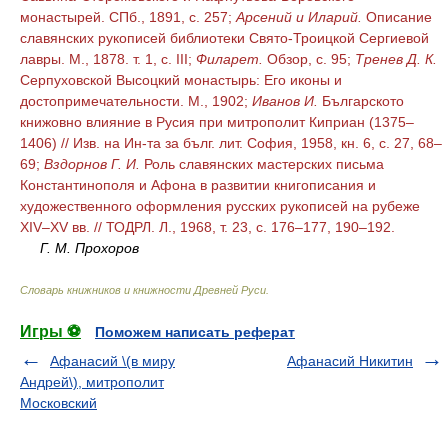
монастырей. СПб., 1891, с. 257;
Арсений и Иларий.
Описание
славянских рукописей библиотеки Свято-Троицкой Сергиевой
лавры. М., 1878. т. 1, с. III;
Филарет.
Обзор, с. 95;
Тренев Д. К.
Серпуховской Высоцкий монастырь: Его иконы и
достопримечательности. М., 1902;
Иванов И.
Българското
книжовно влияние в Русия при митрополит Киприан (1375–
1406) // Изв. на Ин-та за бълг. лит. София, 1958, кн. 6, с. 27, 68–
69;
Вздорнов Г. И.
Роль славянских мастерских письма
Константинополя и Афона в развитии книгописания и
художественного оформления русских рукописей на рубеже
XIV–XV вв. // ТОДРЛ. Л., 1968, т. 23, с. 176–177, 190–192.
Г. М. Прохоров
Словарь книжников и книжности Древней Руси
.
Игры ⚽
Поможем написать реферат
Афанасий \(в миру
Афанасий Никитин
Андрей\), митрополит
Московский