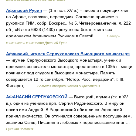
Афанасий Русин
— (1 я пол. XV в.) – писец и покупщик книг
на Афоне, возможно, переводчик. Согласно приписке в
рукописи ГИМ, собр. Воскрес., № 5, Четвероевангелие, л. 222
об., «В лето 6938 (1430) прекуплена бысть книга сиа
еромонахом Афанасием Русином в Святой… …
Словарь
книжников и книжности Древней Руси
Афанасий, игумен Серпуховского Высоцкого монастыря
— игумен Серпуховского Высоцкого монастыря, ученик и
преемник основателя монастыря, преставился в 1395 г.; мощи
починают под спудом в Высоцком монастыре. Память
совершается 12 го сентября. "Истор. Росс. иерархии", т. III.
Филарет,… …
Большая биографическая энциклопедия
АФАНАСИЙ СЕРПУХОВСКОЙ
— Высоцкий, игумен (ск. в XV
в.), один из учеников прп. Сергия Радонежского. В миру он
носил имя Андрей. В Радонежской обители св. Афанасий
принял иночество. Он отличался совершенным послушанием,
знанием Свящ. Писания и любовью к переписыванию книг …
Русская история